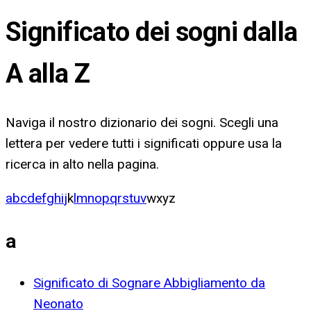
Significato dei sogni dalla
A alla Z
Naviga il nostro dizionario dei sogni. Scegli una
lettera per vedere tutti i significati oppure usa la
ricerca in alto nella pagina.
a
b
c
d
e
f
g
h
i
j
k
l
m
n
o
p
q
r
s
t
u
v
w
x
y
z
a
Significato di Sognare Abbigliamento da
Neonato