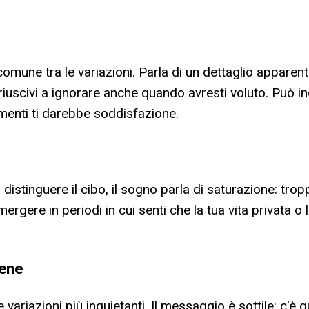
ù comune tra le variazioni. Parla di un dettaglio appa
uscivi a ignorare anche quando avresti voluto. Può in
rimenti ti darebbe soddisfazione.
a distinguere il cibo, il sogno parla di saturazione: tro
rgere in periodi in cui senti che la tua vita privata 
tene
e variazioni più inquietanti. Il messaggio è sottile: c