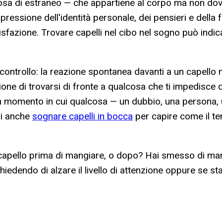
lcosa di estraneo — che appartiene al corpo ma non dov
espressione dell'identità personale, dei pensieri e della 
oddisfazione. Trovare capelli nel cibo nel sogno può in
 controllo: la reazione spontanea davanti a un capello ne
ne di trovarsi di fronte a qualcosa che ti impedisce 
un momento in cui qualcosa — un dubbio, una persona, un
gi anche
sognare capelli in bocca
per capire come il te
l capello prima di mangiare, o dopo? Hai smesso di man
chiedendo di alzare il livello di attenzione oppure se 