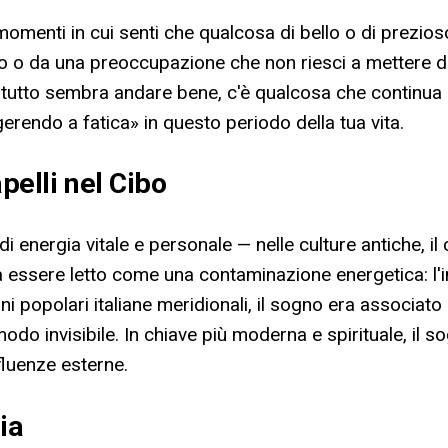
enti in cui senti che qualcosa di bello o di prezioso
o da una preoccupazione che non riesci a mettere da p
 tutto sembra andare bene, c'è qualcosa che continua a
erendo a fatica» in questo periodo della tua vita.
pelli nel Cibo
ri di energia vitale e personale — nelle culture antiche,
a essere letto come una contaminazione energetica: l'in
oni popolari italiane meridionali, il sogno era associat
modo invisibile. In chiave più moderna e spirituale, il 
fluenze esterne.
ia