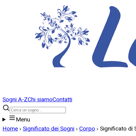
Sogni A-Z
Chi siamo
Contatti
Menu
Home
›
Significato dei Sogni
›
Corpo
›
Significato di