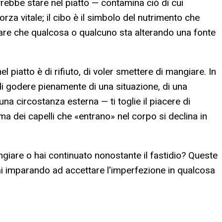
rebbe stare nel piatto — contamina ciò di cui
forza vitale; il cibo è il simbolo del nutrimento che
dicare che qualcosa o qualcuno sta alterando una fonte
l piatto è di rifiuto, di voler smettere di mangiare. In
di godere pienamente di una situazione, di una
a circostanza esterna — ti toglie il piacere di
ma dei capelli che «entrano» nel corpo si declina in
giare o hai continuato nonostante il fastidio? Queste
stai imparando ad accettare l'imperfezione in qualcosa