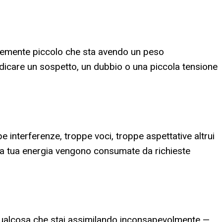
rentemente piccolo che sta avendo un peso
dicare un sospetto, un dubbio o una piccola tensione
ppe interferenze, troppe voci, troppe aspettative altrui
o la tua energia vengono consumate da richieste
'è qualcosa che stai assimilando inconsapevolmente —