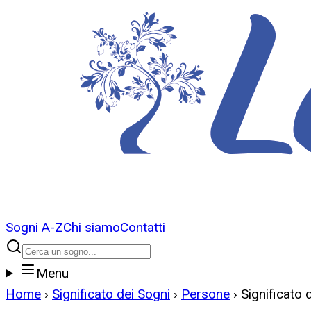
Sogni A-Z
Chi siamo
Contatti
Menu
Home
›
Significato dei Sogni
›
Persone
›
Significato 