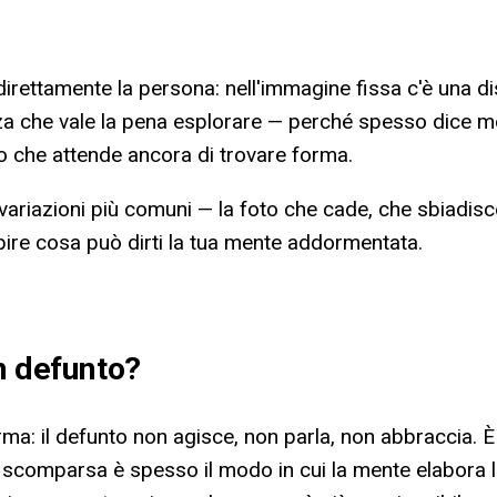
rettamente la persona: nell'immagine fissa c'è una dis
a che vale la pena esplorare — perché spesso dice molto 
lto che attende ancora di trovare forma.
e variazioni più comuni — la foto che cade, che sbiadisc
capire cosa può dirti la tua mente addormentata.
n defunto
?
a: il defunto non agisce, non parla, non abbraccia. È 
a scomparsa è spesso il modo in cui la mente elabora l