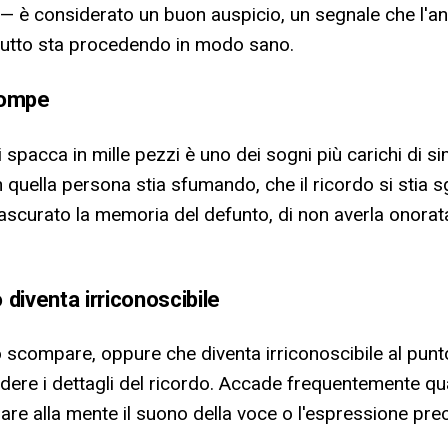
 — è considerato un buon auspicio, un segnale che l'a
 lutto sta procedendo in modo sano.
rompe
 spacca in mille pezzi è uno dei sogni più carichi di si
quella persona stia sfumando, che il ricordo si stia sg
trascurato la memoria del defunto, di non averla onor
diventa irriconoscibile
o scompare, oppure che diventa irriconoscibile al punto
ere i dettagli del ricordo. Accade frequentemente qua
mare alla mente il suono della voce o l'espressione pre