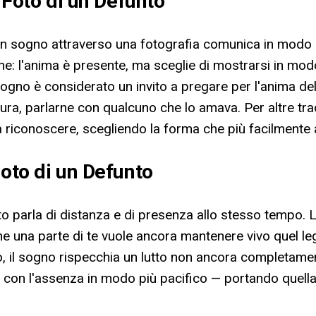
a Foto di un Defunto
re in sogno attraverso una fotografia comunica in modo
e: l'anima è presente, ma sceglie di mostrarsi in modo
sogno è considerato un invito a pregare per l'anima del
ura, parlarne con qualcuno che lo amava. Per altre tradi
a riconoscere, scegliendo la forma che più facilmente a
Foto di un Defunto
to parla di distanza e di presenza allo stesso tempo. L
ca che una parte di te vuole ancora mantenere vivo quel
o, il sogno rispecchia un lutto non ancora completament
ere con l'assenza in modo più pacifico — portando qu