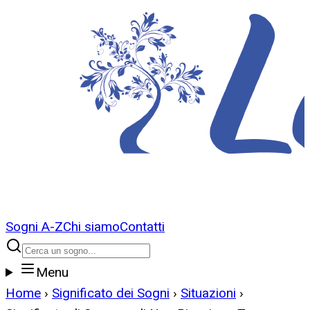
Sogni A-Z
Chi siamo
Contatti
Menu
Home
›
Significato dei Sogni
›
Situazioni
›