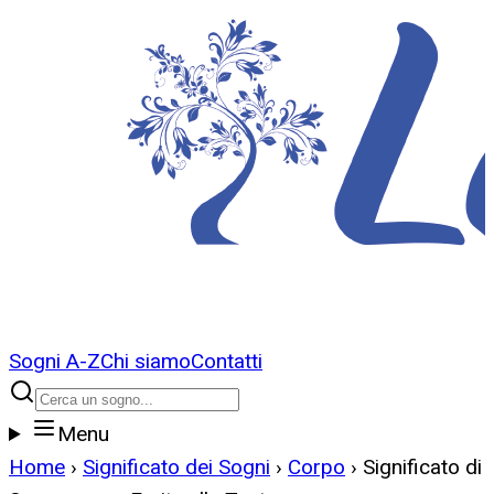
Sogni A-Z
Chi siamo
Contatti
Menu
Home
›
Significato dei Sogni
›
Corpo
›
Significato di