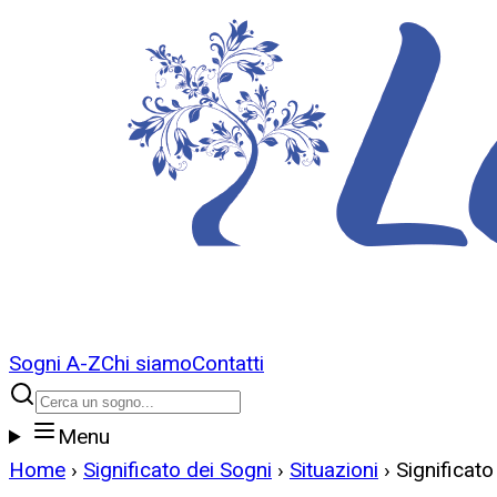
Sogni A-Z
Chi siamo
Contatti
Menu
Home
›
Significato dei Sogni
›
Situazioni
›
Significato