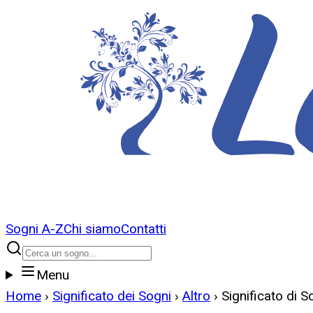
Sogni A-Z
Chi siamo
Contatti
Menu
Home
›
Significato dei Sogni
›
Altro
›
Significato di 