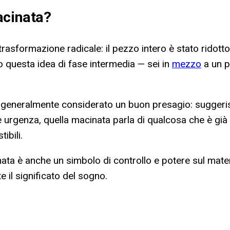
acinata
?
sformazione radicale: il pezzo intero è stato ridotto i
o questa idea di fase intermedia — sei in
mezzo
a un p
generalmente considerato un buon presagio: suggerisce
 urgenza, quella macinata parla di qualcosa che è già
ibili.
inata è anche un simbolo di controllo e potere sul mater
 il significato del sogno.