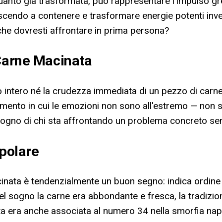
quanto già trasformata, può rappresentare l'impulso g
uscendo a contenere e trasformare energie potenti invec
che dovresti affrontare in prima persona?
 Carne Macinata
intero né la crudezza immediata di un pezzo di carne c
momento in cui le emozioni non sono all'estremo — non se
sogno di chi sta affrontando un problema concreto s
opolare
inata è tendenzialmente un buon segno: indica ordine 
 nel sogno la carne era abbondante e fresca, la tradizi
tata era anche associata al numero 34 nella smorfia nap