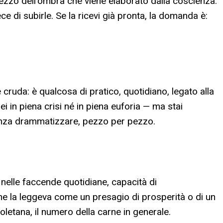
rezzo dell'ombra che viene elaborato dalla coscienza.
e di subirle. Se la ricevi già pronta, la domanda è:
ruda: è qualcosa di pratico, quotidiano, legato alla
i in piena crisi né in piena euforia — ma stai
enza drammatizzare, pezzo per pezzo.
nelle faccende quotidiane, capacità di
one la leggeva come un presagio di prosperità o di un
oletana, il numero della carne in generale.