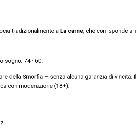
ocia tradizionalmente a
La carne
, che corrisponde al
to sogno:
74 · 60
.
are della Smorfia — senza alcuna garanzia di vincita. I
ioca con moderazione (18+).
e?