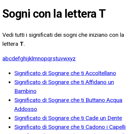
Sogni con la lettera
T
Vedi tutti i significati dei sogni che iniziano con la
lettera
T
.
a
b
c
d
e
f
g
h
i
j
k
l
m
n
o
p
q
r
s
t
u
v
w
x
y
z
Significato di Sognare che ti Accoltellano
Significato di Sognare che ti Affidano un
Bambino
Significato di Sognare che ti Buttano Acqua
Addosso
Significato di Sognare che ti Cade un Dente
Significato di Sognare che ti Cadono i Capelli