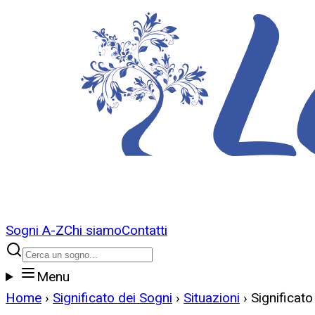
Sogni A-Z
Chi siamo
Contatti
Menu
Home
›
Significato dei Sogni
›
Situazioni
›
Significat