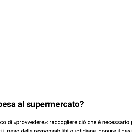
spesa al supermercato
?
o di «provvedere»: raccogliere ciò che è necessario per
i il peso delle responsabilità quotidiane, oppure il desi