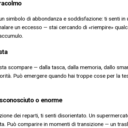
tracolmo
un simbolo di abbondanza e soddisfazione: ti senti in 
gnalare un eccesso — stai cercando di «riempire» qualc
'accumulo.
sta
 lista scompare — dalla tasca, dalla memoria, dallo sm
priorità. Può emergere quando hai troppe cose per la te
o sconosciuto o enorme
ione dei reparti, ti senti disorientato. Un supermercat
vita. Può comparire in momenti di transizione — un tra