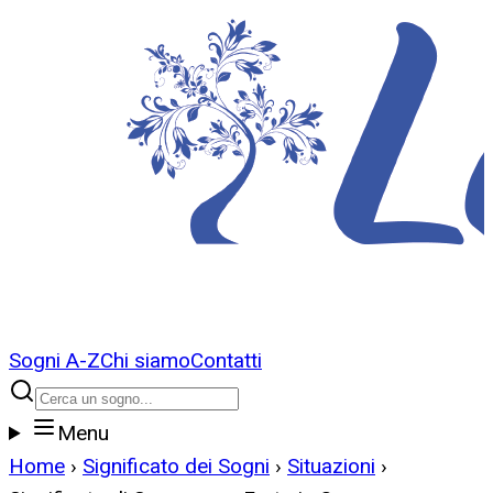
Sogni A-Z
Chi siamo
Contatti
Menu
Home
›
Significato dei Sogni
›
Situazioni
›