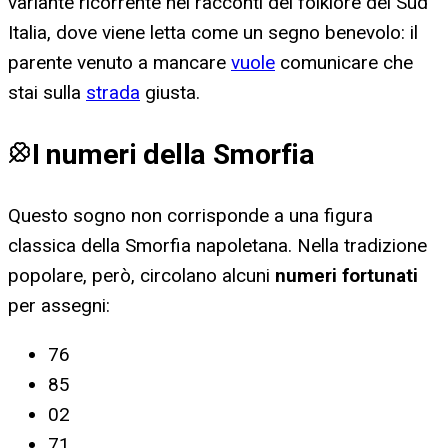
variante ricorrente nei racconti del folklore del Sud
Italia, dove viene letta come un segno benevolo: il
parente venuto a mancare
vuole
comunicare che
stai sulla
strada
giusta.
I numeri della Smorfia
Questo sogno non corrisponde a una figura
classica della Smorfia napoletana. Nella tradizione
popolare, però, circolano alcuni
numeri fortunati
per
assegni
:
76
85
02
71