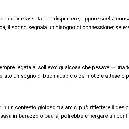
solitudine vissuta con dispiacere, oppure scelta consap
ica, il sogno segnala un bisogno di connessione; se era
empre legata al sollievo: qualcosa che pesava — una t
rato un sogno di buon auspicio per notizie attese o per
un contesto gioioso tra amici può riflettere il desideri
ausava imbarazzo o paura, potrebbe emergere un conflitt