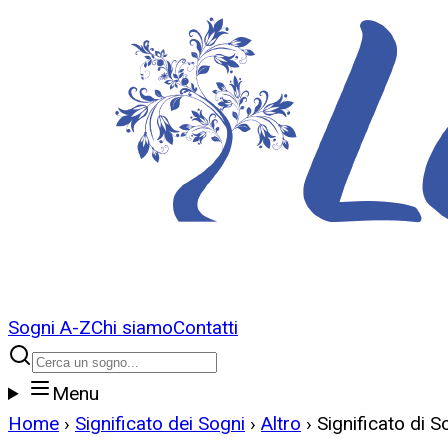
Sogni A-Z
Chi siamo
Contatti
Menu
Home
›
Significato dei Sogni
›
Altro
›
Significato di S