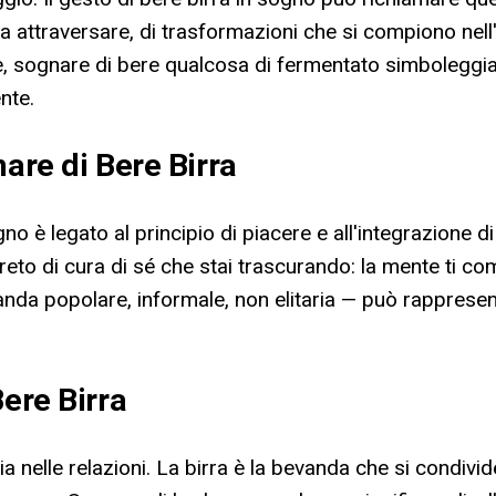
da attraversare, di trasformazioni che si compiono nel
e, sognare di bere qualcosa di fermentato simboleggia
nte.
nare di Bere Birra
gno è legato al principio di piacere e all'integrazione d
eto di cura di sé che stai trascurando: la mente ti co
anda popolare, informale, non elitaria — può rappresent
Bere Birra
ia nelle relazioni. La birra è la bevanda che si condivi