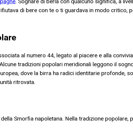
pagne
. Sognare di berla con qualcuno significa, a live
rifiutava di bere con te o ti guardava in modo critico, 
olare
sociata al numero 44, legato al piacere e alla conviviali
 Alcune tradizioni popolari meridionali leggono il sog
europea, dove la birra ha radici identitarie profonde, s
nità ritrovata.
ella Smorfia napoletana. Nella tradizione popolare, p