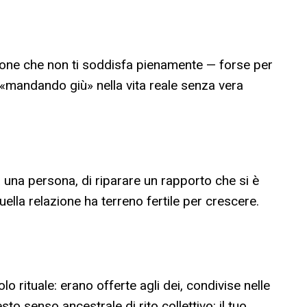
zione che non ti soddisfa pienamente — forse per
i «mandando giù» nella vita reale senza vera
a una persona, di riparare un rapporto che si è
ella relazione ha terreno fertile per crescere.
rituale: erano offerte agli dei, condivise nelle
o senso ancestrale di rito collettivo: il tuo