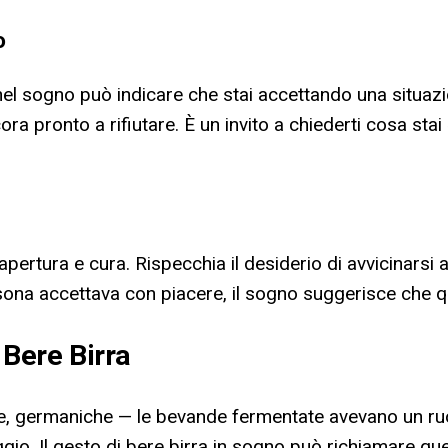
o
nel sogno può indicare che stai accettando una situa
ra pronto a rifiutare. È un invito a chiederti cosa sta
pertura e cura. Rispecchia il desiderio di avvicinarsi 
rsona accettava con piacere, il sogno suggerisce che qu
 Bere Birra
, germaniche — le bevande fermentate avevano un ruolo 
o. Il gesto di bere birra in sogno può richiamare quest