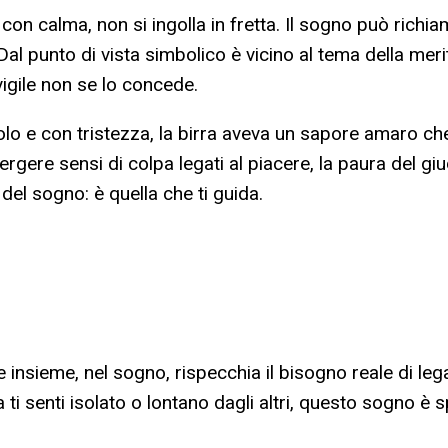
on calma, non si ingolla in fretta. Il sogno può richiam
l punto di vista simbolico è vicino al tema della mer
igile non se lo concede.
lo e con tristezza, la birra aveva un sapore amaro che
ere sensi di colpa legati al piacere, la paura del giud
el sogno: è quella che ti guida.
re insieme, nel sogno, rispecchia il bisogno reale di leg
a ti senti isolato o lontano dagli altri, questo sogno è