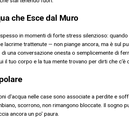
 che stai tenendo fuori.
qua che Esce dal Muro
pesso in momenti di forte stress silenzioso: quando 
e lacrime trattenute — non piange ancora, ma è sul punt
di una conversazione onesta o semplicemente di fermar
 il tuo corpo e la tua mente trovano per dirti che c'è
opolare
azioni d'acqua nelle case sono associate a perdite e so
e cambiano, scorrono, non rimangono bloccate. Il sogno
cia ancora un po' paura.