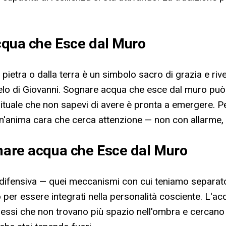
acqua che Esce dal Muro
la pietra o dalla terra è un simbolo sacro di grazia e r
angelo di Giovanni. Sognare acqua che esce dal muro p
tuale che non sapevi di avere è pronta a emergere. Per a
 un'anima cara che cerca attenzione — non con allarme
gnare acqua che Esce dal Muro
a difensiva — quei meccanismi con cui teniamo separato 
er essere integrati nella personalità cosciente. L'acq
ssi che non trovano più spazio nell'ombra e cercano la