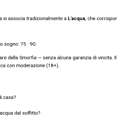
o
si associa tradizionalmente a
L'acqua
, che corrispo
to sogno:
75 · 90
.
are della Smorfia — senza alcuna garanzia di vincita. I
ioca con moderazione (18+).
i casa?
acqua dal soffitto?