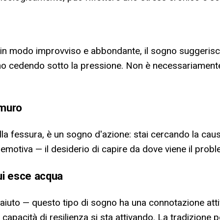
 in modo improvviso e abbondante, il sogno suggerisc
no cedendo sotto la pressione. Non è necessariamente c
 muro
della fessura, è un sogno d'azione: stai cercando la ca
emotiva — il desiderio di capire da dove viene il proble
ui esce acqua
iuto — questo tipo di sogno ha una connotazione attiva 
a capacità di resilienza si sta attivando. La tradizion