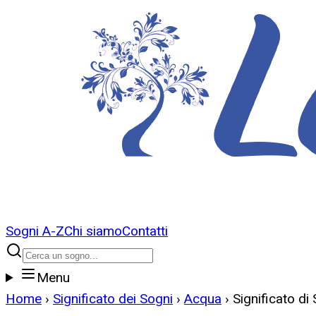
Sogni A-Z
Chi siamo
Contatti
Menu
Home
›
Significato dei Sogni
›
Acqua
›
Significato d