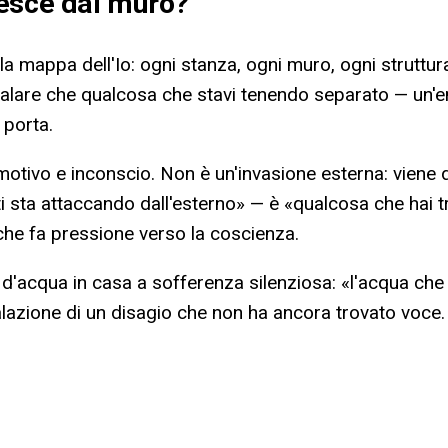
esce dal muro
?
mappa dell'Io: ogni stanza, ogni muro, ogni struttura po
gnalare che qualcosa che stavi tenendo separato — un'e
 porta.
tivo e inconscio. Non è un'invasione esterna: viene da
i sta attaccando dall'esterno» — è «qualcosa che hai t
 che fa pressione verso la coscienza.
oni d'acqua in casa a sofferenza silenziosa: «l'acqua 
lazione di un disagio che non ha ancora trovato voce