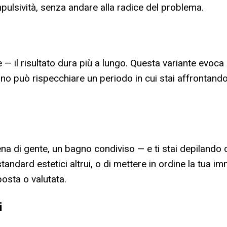
ulsività, senza andare alla radice del problema.
ce — il risultato dura più a lungo. Questa variante evo
ogno può rispecchiare un periodo in cui stai affrontan
ena di gente, un bagno condiviso — e ti stai depilando d
i standard estetici altrui, o di mettere in ordine la tua 
posta o valutata.
i