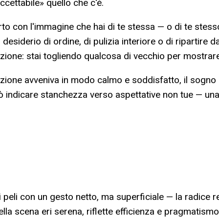
ccettabile» quello che c'è.
o con l'immagine che hai di te stessa — o di te stesso 
 desiderio di ordine, di pulizia interiore o di ripartire
zione: stai togliendo qualcosa di vecchio per mostrar
zione avveniva in modo calmo e soddisfatto, il sogno ri
uò indicare stanchezza verso aspettative non tue — un
i peli con un gesto netto, ma superficiale — la radice re
a scena eri serena, riflette efficienza e pragmatismo. S