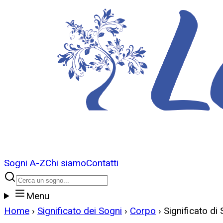
Sogni A-Z
Chi siamo
Contatti
Menu
Home
›
Significato dei Sogni
›
Corpo
›
Significato di