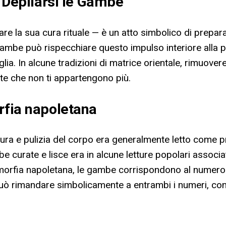
i Depilarsi le Gambe
colare la sua cura rituale — è un atto simbolico di prepa
gambe può rispecchiare questo impulso interiore alla p
lia. In alcune tradizioni di matrice orientale, rimuov
ate che non ti appartengono più.
rfia napoletana
cura e pulizia del corpo era generalmente letto come pr
 curate e lisce era in alcune letture popolari associat
orfia napoletana, le gambe corrispondono al numero 74
può rimandare simbolicamente a entrambi i numeri, co