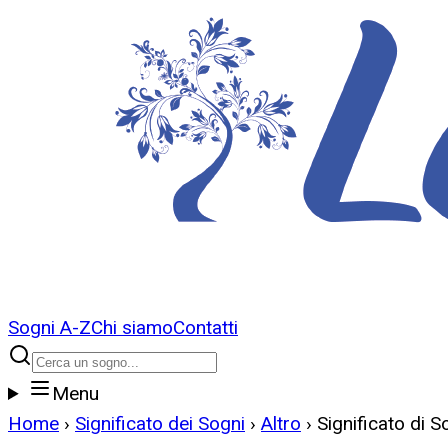
Sogni A-Z
Chi siamo
Contatti
Menu
Home
›
Significato dei Sogni
›
Altro
›
Significato di S