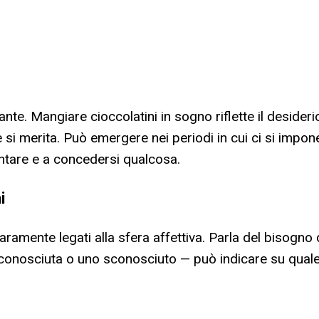
rante. Mangiare cioccolatini in sogno riflette il desider
e si merita. Può emergere nei periodi in cui ci si impon
entare e a concedersi qualcosa.
i
aramente legati alla sfera affettiva. Parla del bisogno d
 conosciuta o uno sconosciuto — può indicare su quale 