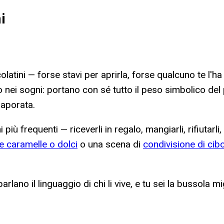
i
olatini — forse stavi per aprirla, forse qualcuno te l'ha
nei sogni: portano con sé tutto il peso simbolico del p
saporata.
 più frequenti — riceverli in regalo, mangiarli, rifiutarli,
re caramelle o dolci
o una scena di
condivisione di cib
rlano il linguaggio di chi li vive, e tu sei la bussola m