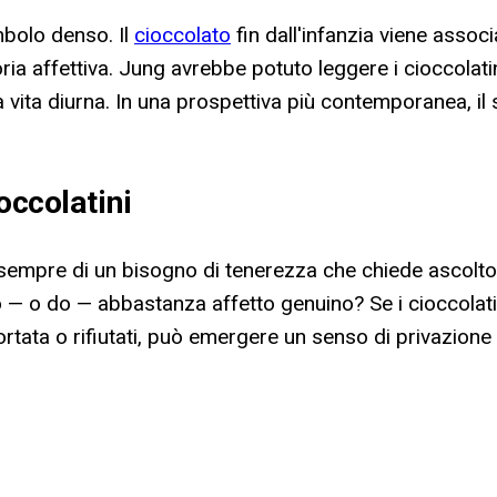
imbolo denso. Il
cioccolato
fin dall'infanzia viene associ
oria affettiva. Jung avrebbe potuto leggere i cioccolat
a vita diurna. In una prospettiva più contemporanea, i
occolatini
i sempre di un bisogno di tenerezza che chiede ascolt
o — o do — abbastanza affetto genuino? Se i cioccolatini
tata o rifiutati, può emergere un senso di privazione 