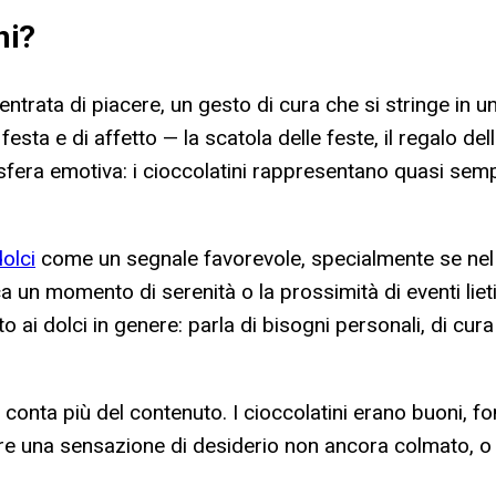
ni
?
ntrata di piacere, un gesto di cura che si stringe in un
esta e di affetto — la scatola delle feste, il regalo del
fera emotiva: i cioccolatini rappresentano quasi sempre
olci
come un segnale favorevole, specialmente se nel
 un momento di serenità o la prossimità di eventi lieti.
o ai dolci in genere: parla di bisogni personali, di cur
onta più del contenuto. I cioccolatini erano buoni, fo
ere una sensazione di desiderio non ancora colmato, o 