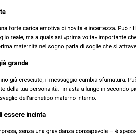
ta
na forte carica emotiva di novità e incertezza. Può rifle
lio reale, ma a qualsiasi «prima volta» importante che
rima maternità nel sogno parla di soglie che si attrav
ià grande
ino già cresciuto, il messaggio cambia sfumatura. Può
 della tua personalità, rimasta a lungo in secondo pia
isveglio dell'archetipo materno interno.
 essere incinta
sorpresa, senza una gravidanza consapevole — è spesso