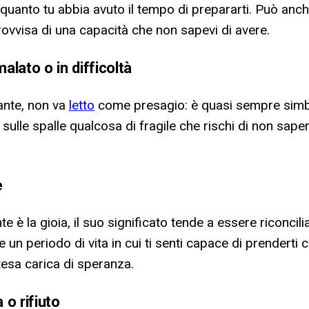
i quanto tu abbia avuto il tempo di prepararti. Può an
rovvisa di una capacità che non sapevi di avere.
lato o in difficoltà
ante, non va
letto
come presagio: è quasi sempre simbo
e sulle spalle qualcosa di fragile che rischi di non sap
e
 la gioia, il suo significato tende a essere riconcilian
n periodo di vita in cui ti senti capace di prenderti cu
tesa carica di speranza.
o rifiuto