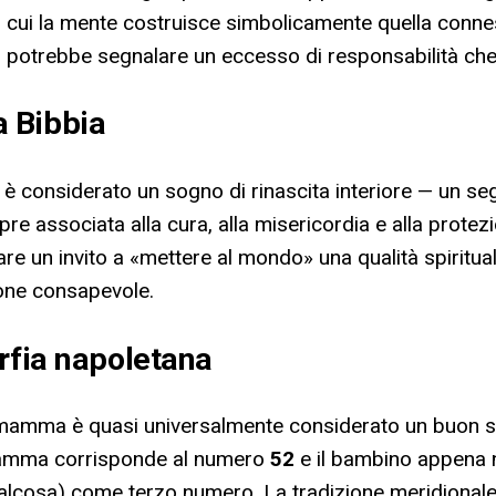
n cui la mente costruisce simbolicamente quella conness
gno potrebbe segnalare un eccesso di responsabilità c
 Bibbia
ita è considerato un sogno di rinascita interiore — un s
pre associata alla cura, alla misericordia e alla prote
e un invito a «mettere al mondo» una qualità spiritu
ione consapevole.
rfia napoletana
e mamma è quasi universalmente considerato un buon se
a mamma corrisponde al numero
52
e il bambino appena 
i qualcosa) come terzo numero. La tradizione meridional