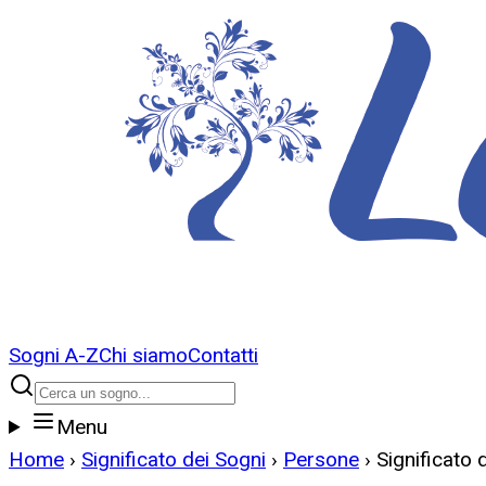
Sogni A-Z
Chi siamo
Contatti
Menu
Home
›
Significato dei Sogni
›
Persone
›
Significato