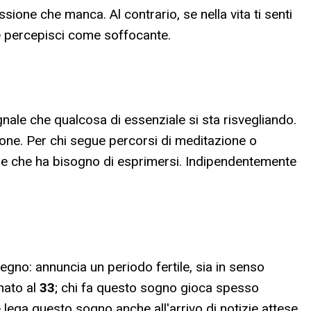
ione che manca. Al contrario, se nella vita ti senti
he percepisci come soffocante.
egnale che qualcosa di essenziale si sta risvegliando.
zione. Per chi segue percorsi di meditazione o
ale che ha bisogno di esprimersi. Indipendentemente
gno: annuncia un periodo fertile, sia in senso
nato al
33
; chi fa questo sogno gioca spesso
e lega questo sogno anche all'arrivo di notizie attese