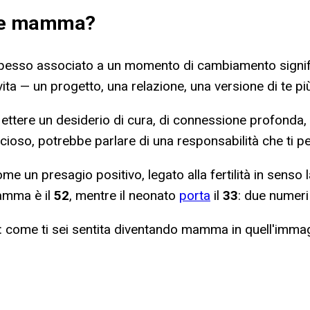
are mamma
?
pesso associato a un momento di cambiamento signifi
ta — un progetto, una relazione, una versione di te più
lettere un desiderio di cura, di connessione profonda
cioso, potrebbe parlare di una responsabilità che ti p
 un presagio positivo, legato alla fertilità in senso l
amma è il
52
, mentre il neonato
porta
il
33
: due numeri
no: come ti sei sentita diventando mamma in quell'imm