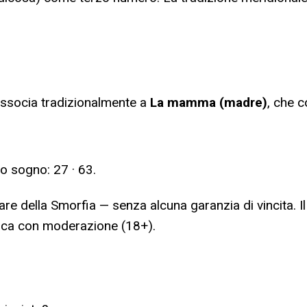
associa tradizionalmente a
La mamma (madre)
, che 
to sogno:
27 · 63
.
are della Smorfia — senza alcuna garanzia di vincita. I
ioca con moderazione (18+).