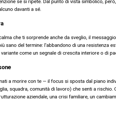
tenzione se si ripete. Dal punto di vista simbolico, per
alcuno davanti a sé.
ra
calma che ti sorprende anche da sveglio, il messaggi
iù sano del termine: l'abbandono di una resistenza es
ta variante come un segnale di crescita interiore o di 
rsone
i a morire con te — il focus si sposta dal piano individ
lia, squadra, comunità di lavoro) che senti a rischio
rutturazione aziendale, una crisi familiare, un cambiam