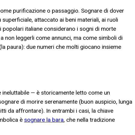
a come purificazione o passaggio. Sognare di dover
uperficiale, attaccato ai beni materiali, ai ruoli
i popolari italiane considerano i sogni di morte
o a non leggerli come annunci, ma come simboli di
 (la paura): due numeri che molti giocano insieme
e ineluttabile — è storicamente letto come un
ra sognare di morire serenamente (buon auspicio, lunga
tti da affrontare). In entrambi i casi, la chiave
simbolica è
sognare la bara
, che nella tradizione