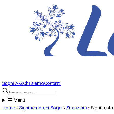
Sogni A-Z
Chi siamo
Contatti
Menu
Home
›
Significato dei Sogni
›
Situazioni
›
Significat