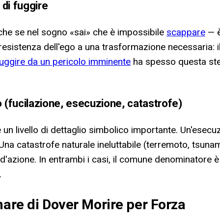
di fuggire
che se nel sogno «sai» che è impossibile
scappare
— è
resistenza dell'ego a una trasformazione necessaria: i
uggire da un pericolo imminente
ha spesso questa stess
 (fucilazione, esecuzione, catastrofe)
n livello di dettaglio simbolico importante. Un'esecuzi
 Una catastrofe naturale ineluttabile (terremoto, tsunam
a d'azione. In entrambi i casi, il comune denominatore 
.
nare di Dover Morire per Forza