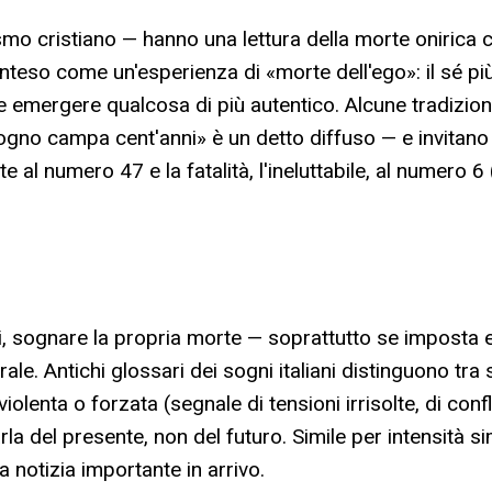
cismo cristiano — hanno una lettura della morte oniric
teso come un'esperienza di «morte dell'ego»: il sé più s
are emergere qualcosa di più autentico. Alcune tradizion
sogno campa cent'anni» è un detto diffuso — e invitan
al numero 47 e la fatalità, l'ineluttabile, al numero 6
gni, sognare la propria morte — soprattutto se imposta 
ale. Antichi glossari dei sogni italiani distinguono t
lenta o forzata (segnale di tensioni irrisolte, di confli
arla del presente, non del futuro. Simile per intensità 
notizia importante in arrivo.