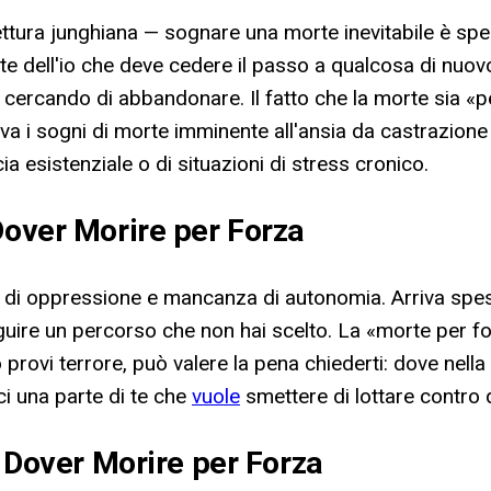
lettura junghiana — sognare una morte inevitabile è sp
e dell'io che deve cedere il passo a qualcosa di nuovo:
ta cercando di abbandonare. Il fatto che la morte sia «
 i sogni di morte imminente all'ansia da castrazione e 
 esistenziale o di situazioni di stress cronico.
Dover Morire per Forza
i oppressione e mancanza di autonomia. Arriva spesso 
guire un percorso che non hai scelto. La «morte per fo
o provi terrore, può valere la pena chiederti: dove nell
ci una parte di te che
vuole
smettere di lottare contro q
i Dover Morire per Forza