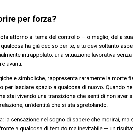
rire per forza
?
ta attorno al tema del controllo — o meglio, della sua
o qualcosa ha già deciso per te, e tu devi soltanto as
gualmente intrappolato: una situazione lavorativa senza
re avanti.
logiche e simboliche, rappresenta raramente la morte fi
do per lasciare spazio a qualcosa di nuovo. Quando n
 che stai vivendo una transizione che senti di non av
a relazione, un'identità che si sta sgretolando.
tativa: la sensazione nel sogno di sapere che morirai,
 fronte a qualcosa di temuto ma inevitabile — un risulta