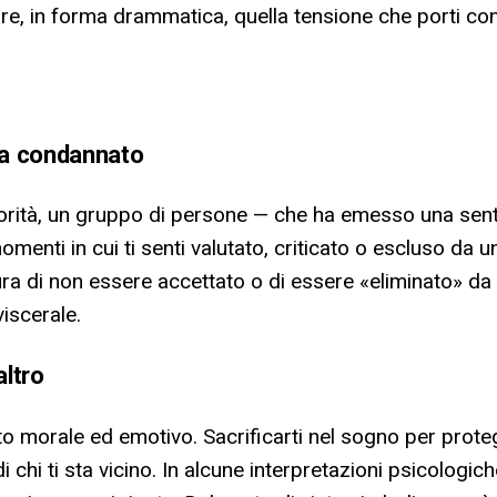
e, in forma drammatica, quella tensione che porti con 
ha condannato
orità, un gruppo di persone — che ha emesso una senten
enti in cui ti senti valutato, criticato o escluso da un
ura di non essere accettato o di essere «eliminato» da 
iscerale.
altro
ificato morale ed emotivo. Sacrificarti nel sogno per p
chi ti sta vicino. In alcune interpretazioni psicologiche