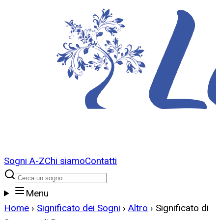
Sogni A-Z
Chi siamo
Contatti
Menu
Home
›
Significato dei Sogni
›
Altro
›
Significato di