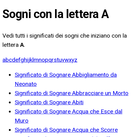
Sogni con la lettera
A
Vedi tutti i significati dei sogni che iniziano con la
lettera
A
.
a
b
c
d
e
f
g
h
i
j
k
l
m
n
o
p
q
r
s
t
u
v
w
x
y
z
Significato di Sognare Abbigliamento da
Neonato
Significato di Sognare Abbracciare un Morto
Significato di Sognare Abiti
Significato di Sognare Acqua che Esce dal
Muro
Significato di Sognare Acqua che Scorre