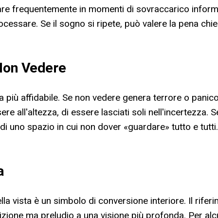
 frequentemente in momenti di sovraccarico informati
essare. Se il sogno si ripete, può valere la pena chiede
 Non Vedere
 più affidabile. Se non vedere genera terrore o panico
ere all'altezza, di essere lasciati soli nell'incertezza.
a, di uno spazio in cui non dover «guardare» tutto e tut
a
lla vista è un simbolo di conversione interiore. Il riferi
ione ma preludio a una visione più profonda. Per alcun