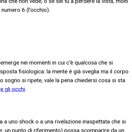
a che non vede, o se sei tu a perdere la vista, molti
l numero 6 (l'occhio).
 emerge nei momenti in cui c'è qualcosa che si
sposta fisiologica: la mente è già sveglia ma il corpo
sogno si ripete, vale la pena chiedersi cosa si sta
e gli occhi
.
a a uno shock o a una rivelazione inaspettata che si
ale, un punto di riferimento) possa scomparire da un