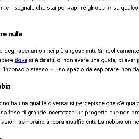
 come il segnale che stai per «aprire gli occhi» su qua
re nulla
 uno degli scenari onirici più angoscianti. Simbolicame
sapere
dove
si è diretti, di non avere una guida, di aver
ta l'inconscio stesso — uno spazio da esplorare, non d
bbia
ogno ha una qualità diversa: si percepisce che c'è qual
una fase di grande incertezza: un progetto che non pre
azioni sembrano ancora insufficienti. La nebbia onirica
o