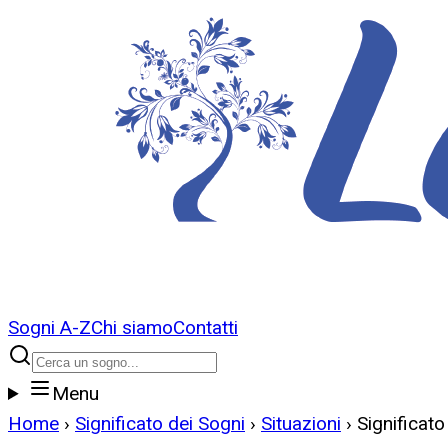
Sogni A-Z
Chi siamo
Contatti
Menu
Home
›
Significato dei Sogni
›
Situazioni
›
Significat