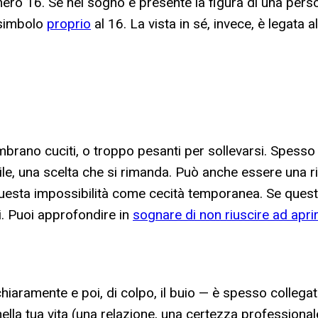
ero 16. Se nel sogno è presente la figura di una person
 simbolo
proprio
al 16. La vista in sé, invece, è legata a
mbrano cuciti, o troppo pesanti per sollevarsi. Spesso
le, una scelta che si rimanda. Può anche essere una ri
uesta impossibilità come cecità temporanea. Se questo 
rni. Puoi approfondire in
sognare di non riuscire ad aprir
hiaramente e poi, di colpo, il buio — è spesso collegat
 nella tua vita (una relazione, una certezza profession