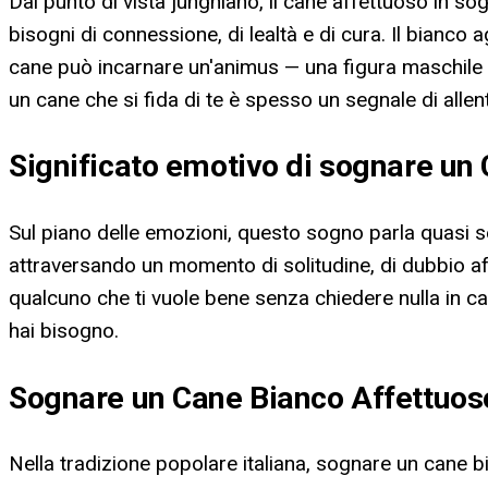
Dal punto di vista junghiano, il cane affettuoso in so
bisogni di connessione, di lealtà e di cura. Il bianco ag
cane può incarnare un'animus — una figura maschile in
un cane che si fida di te è spesso un segnale di alle
Significato emotivo di sognare un
Sul piano delle emozioni, questo sogno parla quasi se
attraversando un momento di solitudine, di dubbio af
qualcuno che ti vuole bene senza chiedere nulla in cam
hai bisogno.
Sognare un Cane Bianco Affettuoso
Nella tradizione popolare italiana, sognare un cane bi