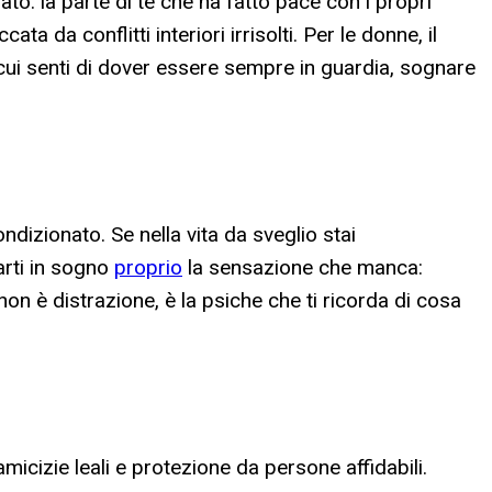
to: la parte di te che ha fatto pace con i propri
a da conflitti interiori irrisolti. Per le donne, il
 cui senti di dover essere sempre in guardia, sognare
dizionato. Se nella vita da sveglio stai
arti in sogno
proprio
la sensazione che manca:
non è distrazione, è la psiche che ti ricorda di cosa
micizie leali e protezione da persone affidabili.