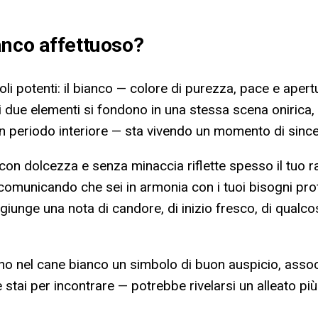
anco affettuoso
?
 potenti: il bianco — colore di purezza, pace e apertu
i due elementi si fondono in una stessa scena onirica,
un periodo interiore — sta vivendo un momento di sincer
a con dolcezza e senza minaccia riflette spesso il tuo r
a comunicando che sei in armonia con i tuoi bisogni pr
ggiunge una nota di candore, di inizio fresco, di qual
o nel cane bianco un simbolo di buon auspicio, associa
tai per incontrare — potrebbe rivelarsi un alleato più 