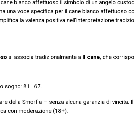
l cane bianco affettuoso il simbolo di un angelo custo
a una voce specifica per il cane bianco affettuoso c
ifica la valenza positiva nell'interpretazione tradizio
oso
si associa tradizionalmente a
Il cane
, che corrisp
to sogno:
81 · 67
.
are della Smorfia — senza alcuna garanzia di vincita. I
ioca con moderazione (18+).