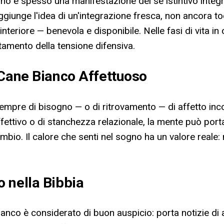
gno è spesso una manifestazione del sé istintivo integra
giunge l'idea di un'integrazione fresca, non ancora toccat
teriore — benevola e disponibile. Nelle fasi di vita in
ntamento della tensione difensiva.
 Cane Bianco Affettuoso
mpre di bisogno — o di ritrovamento — di affetto incon
fettivo o di stanchezza relazionale, la mente può port
bio. Il calore che senti nel sogno ha un valore reale: 
 nella Bibbia
anco è considerato di buon auspicio: porta notizie di a