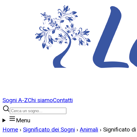
Sogni A-Z
Chi siamo
Contatti
Menu
Home
›
Significato dei Sogni
›
Animali
›
Significato 