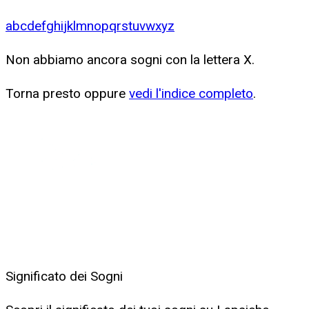
a
b
c
d
e
f
g
h
i
j
k
l
m
n
o
p
q
r
s
t
u
v
w
x
y
z
Non abbiamo ancora sogni con la lettera
X
.
Torna presto oppure
vedi l'indice completo
.
Significato dei Sogni