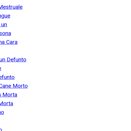
Mestruale
angue
 un
rsona
na Cara
 un Defunto
e
efunto
o Cane Morto
a Morta
 Morta
no
o