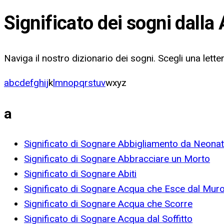
Significato dei sogni dalla 
Naviga il nostro dizionario dei sogni. Scegli una letter
a
b
c
d
e
f
g
h
i
j
k
l
m
n
o
p
q
r
s
t
u
v
w
x
y
z
a
Significato di Sognare Abbigliamento da Neona
Significato di Sognare Abbracciare un Morto
Significato di Sognare Abiti
Significato di Sognare Acqua che Esce dal Mur
Significato di Sognare Acqua che Scorre
Significato di Sognare Acqua dal Soffitto