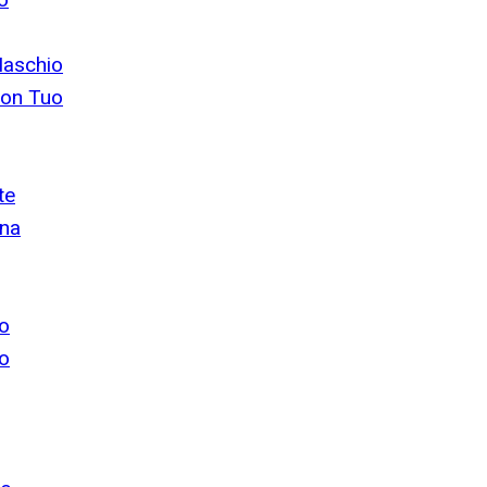
Maschio
Non Tuo
te
ona
io
io