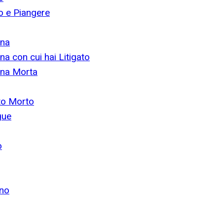
o e Piangere
ona
a con cui hai Litigato
ona Morta
eto Morto
gue
o
ino